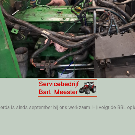
erda is sinds september bij ons werkzaam. Hij volgt de BBL oplei