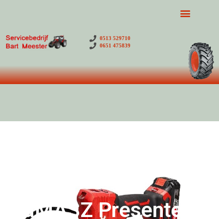
0513 529710
0651 475839
SaMASZ Presenteert