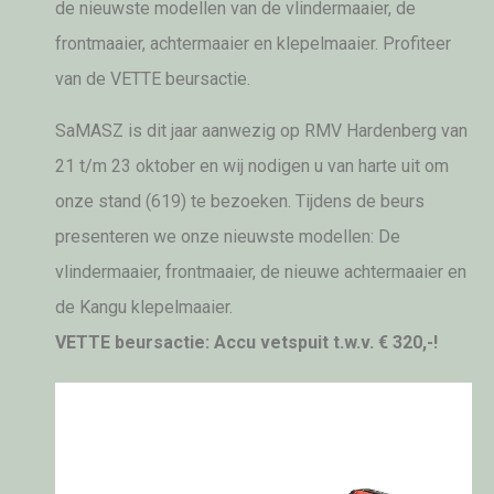
de nieuwste modellen van de vlindermaaier, de
frontmaaier, achtermaaier en klepelmaaier. Profiteer
van de VETTE beursactie.
SaMASZ is dit jaar aanwezig op RMV Hardenberg van
21 t/m 23 oktober en wij nodigen u van harte uit om
onze stand (619) te bezoeken. Tijdens de beurs
presenteren we onze nieuwste modellen: De
vlindermaaier, frontmaaier, de nieuwe achtermaaier en
de Kangu klepelmaaier.
VETTE beursactie: Accu vetspuit t.w.v. € 320,-!