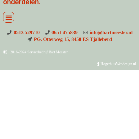
onderdelen.
0513 529710
0651 475839
info@bartmeester.nl
PG. Otterweg 15, 8458 ES Tjalleberd
2016-2024 Servicebedrijf Bart Meester
HogerhuisWebdesign.nl