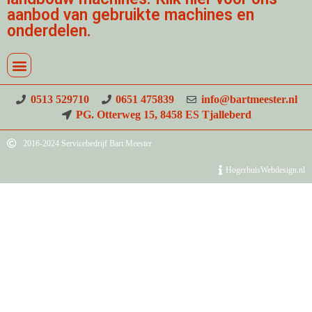
aanbod van gebruikte machines en
onderdelen.
0513 529710
0651 475839
info@bartmeester.nl
PG. Otterweg 15, 8458 ES Tjalleberd
2016-2024 Servicebedrijf Bart Meester
HogerhuisWebdesign.nl