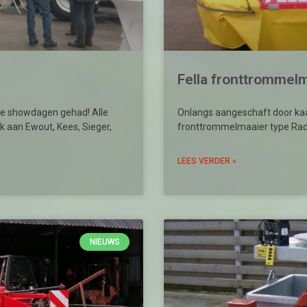
Fella fronttrommel
e showdagen gehad! Alle
Onlangs aangeschaft door kaasb
nk aan Ewout, Kees, Sieger,
fronttrommelmaaier type Rad
LEES VERDER »
NIEUWS