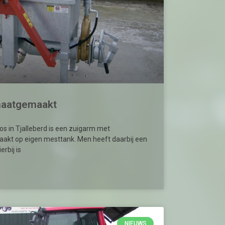
 maatgemaakt
s in Tjalleberd is een zuigarm met
akt op eigen mesttank. Men heeft daarbij een
rbij is
NIEUWS