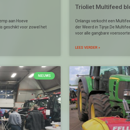
Trioliet Multifeed
Kemp aan Hoeve
Onlangs verkocht een Multif
s geschikt voor zowel het
der Weerd in Tijnje.De Multif
voor alle gangbare voersoorten
LEES VERDER »
NIEUWS