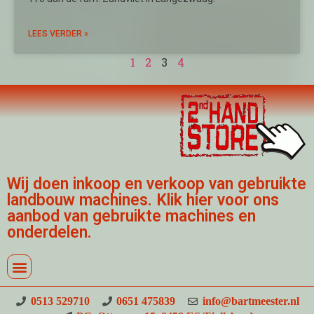
LEES VERDER »
1
2
3
4
Wij doen inkoop en verkoop van gebruikte
landbouw machines. Klik hier voor ons
aanbod van gebruikte machines en
onderdelen.
0513 529710
0651 475839
info@bartmeester.nl