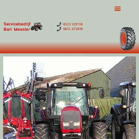
0513 529710
0651 475839