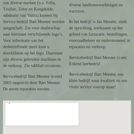
van diverse merken (o.a. Fella,
diverse landbouwwerktuigen en
Trioliet, Zetor en Kongskilde,
tractoren.
subdealer van Valtra) kunnen bij
Service bedrijf Bart Meester worden
I
n het bedrijf is Jan Meester, sinds
aangeschaft. Zie voor dealerschap
de oprichting, werkzaam op het
naar hiernaast verschijnende logo’s.
gebied van facturatie, bestellingen,
Voor informatie van het
voorraadbeheer en ondersteunend in
desbetreffende merk kunt u
reparaties en verkoop.
doorklikken op het logo. Daarnaast
S
ervicebedrijf Bart Meester is een
zijn diverse gebruikte machines in
Erkend leerbedrijf.
de verkoop. Zie tabblad occasions.
S
ervicebedrijf Bart Meester, een
S
ervicebedrijf Bart Meester is eind
klein bedrijf waar kwaliteit en een
2003 opgericht door Bart Meester.
vlotte service voorop staan!
De eerste reparaties werden