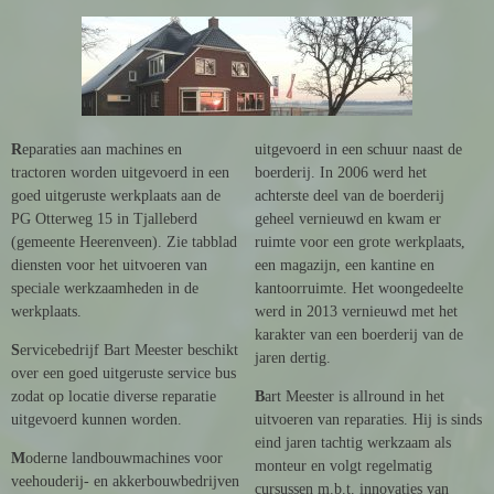
R
eparaties aan machines en
uitgevoerd in een schuur naast de
tractoren worden uitgevoerd in een
boerderij. In 2006 werd het
goed uitgeruste werkplaats aan de
achterste deel van de boerderij
PG Otterweg 15 in Tjalleberd
geheel vernieuwd en kwam er
(gemeente Heerenveen). Zie tabblad
ruimte voor een grote werkplaats,
diensten voor het uitvoeren van
een magazijn, een kantine en
speciale werkzaamheden in de
kantoorruimte. Het woongedeelte
werkplaats.
werd in 2013 vernieuwd met het
karakter van een boerderij van de
S
ervicebedrijf Bart Meester beschikt
jaren dertig.
over een goed uitgeruste service bus
zodat op locatie diverse reparatie
B
art Meester is allround in het
uitgevoerd kunnen worden.
uitvoeren van reparaties. Hij is sinds
eind jaren tachtig werkzaam als
M
oderne landbouwmachines voor
monteur en volgt regelmatig
veehouderij- en akkerbouwbedrijven
cursussen m.b.t. innovaties van