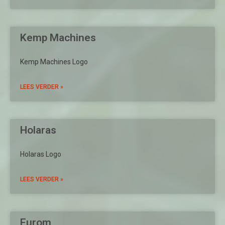
Kemp Machines
Kemp Machines Logo
LEES VERDER »
Holaras
Holaras Logo
LEES VERDER »
Eurom