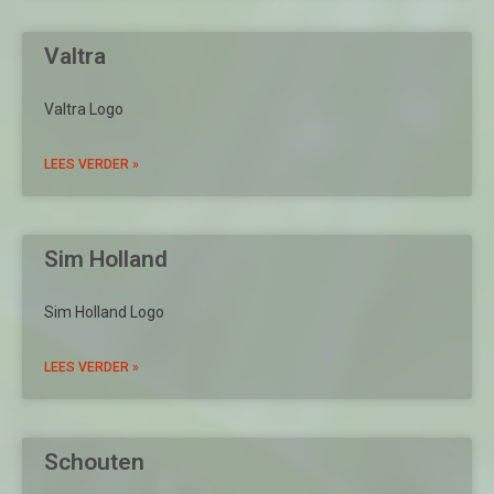
Valtra
Valtra Logo
LEES VERDER »
Sim Holland
Sim Holland Logo
LEES VERDER »
Schouten