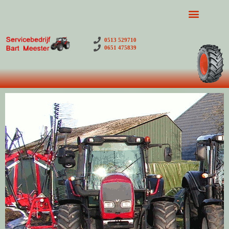
0513 529710
0651 475839